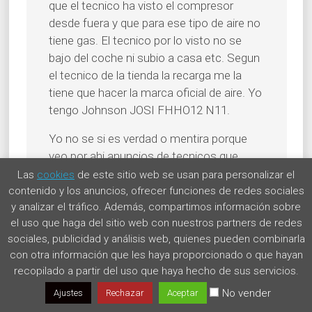
que el tecnico ha visto el compresor
desde fuera y que para ese tipo de aire no
tiene gas. El tecnico por lo visto no se
bajo del coche ni subio a casa etc. Segun
el tecnico de la tienda la recarga me la
tiene que hacer la marca oficial de aire. Yo
tengo Johnson JOSI FHHO12 N11.
Yo no se si es verdad o mentira porque
veo por ahi anuncios de tecnicos que
ponen todo tipo de gas. Por favor alguien
Las
cookies
de este sitio web se usan para personalizar el
me podria ayudar y decirme quien me
contenido y los anuncios, ofrecer funciones de redes sociales
y analizar el tráfico. Además, compartimos información sobre
podria hacer una recarga. Muchas gracias
el uso que haga del sitio web con nuestros partners de redes
y perdon por las molestias.
sociales, publicidad y análisis web, quienes pueden combinarla
Responder
con otra información que les haya proporcionado o que hayan
recopilado a partir del uso que haya hecho de sus servicios.
No vender
Ajustes
Rechazar
Aceptar