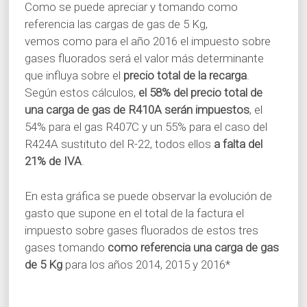
Como se puede apreciar y tomando como
Kg
referencia las cargas de gas de 5 Kg,
1
2014
15 €
25 €
30 €
15,37 €
vemos como para el año 2016 el impuesto sobre
Kg
1
2015
15 €
25 €
20 €
21,81 €
gases fluorados será el valor más determinante
que influya sobre el
precio total de la recarga
.
Kg
1
2015
15 €
25 €
30 €
30,74 €
Según estos cálculos,
el 58% del precio total de
Kg
una carga de gas de R410A serán impuestos
, el
1
2016*
15 €
25 €
20 €
33,05 €
54% para el gas R407C y un 55% para el caso del
Kg
1
2016*
15 €
25 €
30 €
46,57 €
R424A sustituto del R-22, todos ellos
a falta del
21% de IVA
.
Kg
2
2014
15 €
25 €
40 €
21,82 €
Kg
En esta gráfica se puede observar la evolución de
2
2014
15 €
25 €
60 €
30,74 €
gasto que supone en el total de la factura el
Kg
2
2015
15 €
25 €
40 €
43,62 €
impuesto sobre gases fluorados de estos tres
gases tomando
como referencia una carga de gas
Kg
2
2015
15 €
25 €
60 €
61,48 €
de 5 Kg
para los años 2014, 2015 y 2016*
Kg
2
2016*
15 €
25 €
40 €
66,10 €