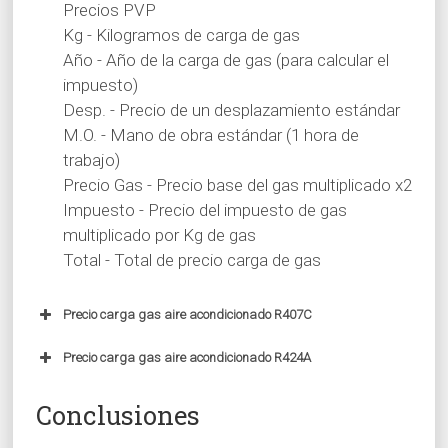
Precios PVP
Kg - Kilogramos de carga de gas
Año - Año de la carga de gas (para calcular el
impuesto)
Desp. - Precio de un desplazamiento estándar
M.O. - Mano de obra estándar (1 hora de
trabajo)
Precio Gas - Precio base del gas multiplicado x2
Impuesto - Precio del impuesto de gas
multiplicado por Kg de gas
Total - Total de precio carga de gas
Precio carga gas aire acondicionado R407C
KG
AÑO
DESP.
M.O.
PRECIO
IMPUESTO
Precio carga gas aire acondicionado R424A
GAS**
KG
AÑO
DESP.
M.O.
PRECIO
IMPUESTO
Conclusiones
GAS**
1
2014
15 €
25 €
20 €
10,91 €