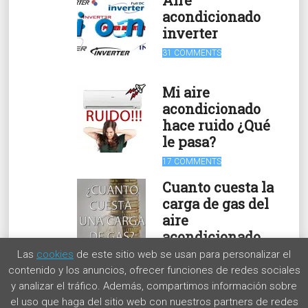
acondicionado
inverter
31 COMMENTS
Mi aire
acondicionado
hace ruido ¿Qué
le pasa?
17 COMMENTS
Cuanto cuesta la
carga de gas del
aire
acondicionado
Las
cookies
de este sitio web se usan para personalizar el
15 COMMENTS
contenido y los anuncios, ofrecer funciones de redes sociales
y analizar el tráfico. Además, compartimos información sobre
el uso que haga del sitio web con nuestros partners de redes