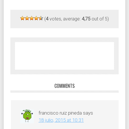
revision of the air
conditioning unit, this
one shows us some
(
4
votes, average:
4,75
out of 5)
type of error, giving us in
the thermostat, or in…
COMMENTS
francisco ruiz pineda
says
18 julio, 2015 at 10:31