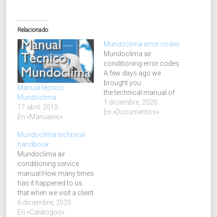
Relacionado
Mundoclima error codes
Mundoclima air
conditioning error codes
A few days ago we
brought you
Manual técnico
the technical manual of
Mundoclima
Mundoclima. It detailed
1 diciembre, 2020
17 abril, 2015
all the data related to the
En «Documentos»
En «Manuales»
whole range of air
conditioning units of the
Mundoclima technical
Mundoclima brand, with
handbook
their electrical diagrams,
Mundoclima air
spare parts, description
conditioning service
of possible failures, etc.
manual How many times
This technical manual is
has it happened to us
the…
that when we visit a client
and arrive at his house to
6 diciembre, 2020
make the repair or
En «Catálogos»