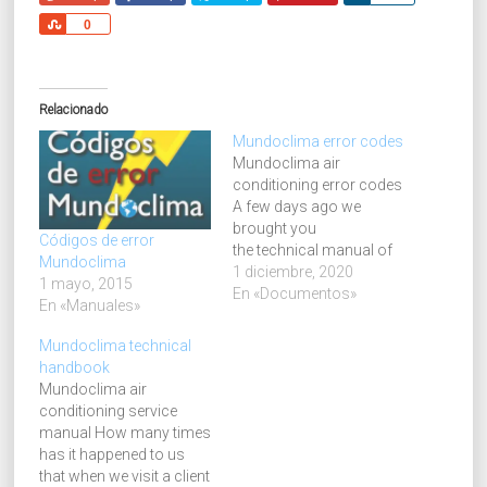
Comparte
0
Relacionado
Mundoclima error codes
Mundoclima air
conditioning error codes
A few days ago we
brought you
Códigos de error
the technical manual of
Mundoclima
Mundoclima. It detailed
1 diciembre, 2020
1 mayo, 2015
all the data related to the
En «Documentos»
En «Manuales»
whole range of air
conditioning units of the
Mundoclima technical
Mundoclima brand, with
handbook
their electrical diagrams,
Mundoclima air
spare parts, description
conditioning service
of possible failures, etc.
manual How many times
This technical manual is
has it happened to us
the…
that when we visit a client