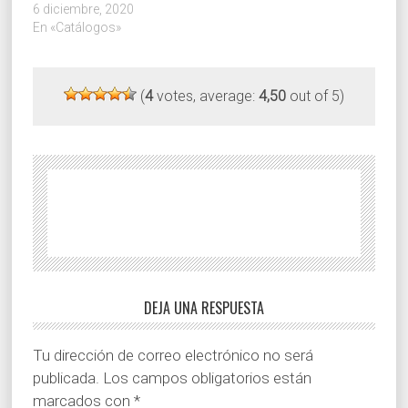
and arrive at his house to
6 diciembre, 2020
make the repair or
En «Catálogos»
revision of the air
conditioning unit, this
one shows us some
(
4
votes, average:
4,50
out of 5)
type of error, giving us in
the thermostat, or in…
DEJA UNA RESPUESTA
Tu dirección de correo electrónico no será
publicada.
Los campos obligatorios están
marcados con
*