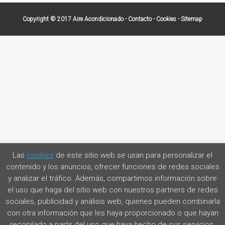
Copyright © 2017
Aire Acondicionado
-
Contacto
-
Cookies
-
Sitemap
Las
cookies
de este sitio web se usan para personalizar el
contenido y los anuncios, ofrecer funciones de redes sociales
y analizar el tráfico. Además, compartimos información sobre
el uso que haga del sitio web con nuestros partners de redes
sociales, publicidad y análisis web, quienes pueden combinarla
con otra información que les haya proporcionado o que hayan
recopilado a partir del uso que haya hecho de sus servicios.