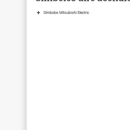
Símbolos Mitsubishi Electric
SÍMBOLO
SIGNIFICADO DEL SÍMBO
Encender y apagar la máqui
Frío. Poner la máquina en m
Calor. Poner la máquina en 
Seco/Dry. Esta función ha
tirará frío pero se centrará
Ventilación. La unidad interi
ambiente.