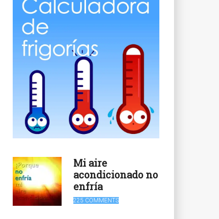
Mi aire
acondicionado no
enfría
225 COMMENTS