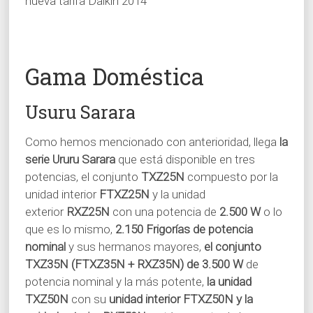
nueva tarifa Daikin 2014
Gama Doméstica
Usuru Sarara
Como hemos mencionado con anterioridad, llega
la
serie Ururu Sarara
que está disponible en tres
potencias, el conjunto
TXZ25N
compuesto por la
unidad interior
FTXZ25N
y la unidad
exterior
RXZ25N
con una potencia de
2.500 W
o lo
que es lo mismo,
2.150 Frigorías de potencia
nominal
y sus hermanos mayores,
el conjunto
TXZ35N (FTXZ35N + RXZ35N) de 3.500 W
de
potencia nominal y la más potente,
la unidad
TXZ50N
con su
unidad interior FTXZ50N y la