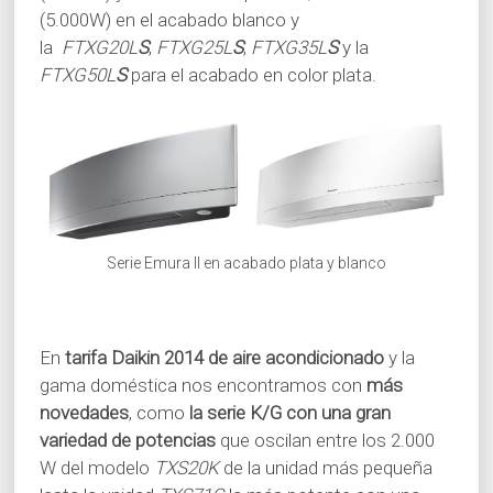
(5.000W) en el acabado blanco y
la
FTXG20L
S
,
FTXG25L
S
,
FTXG35L
S
y la
FTXG50L
S
para el acabado en color plata.
Serie Emura II en acabado plata y blanco
En
tarifa Daikin 2014 de aire acondicionado
y la
gama doméstica nos encontramos con
más
novedades
, como
la serie K/G con una gran
variedad de potencias
que oscilan entre los 2.000
W del modelo
TXS20K
de la unidad más pequeña