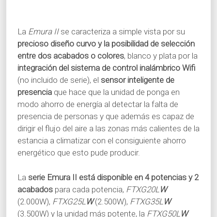
La
Emura II
se caracteriza a simple vista por su
precioso diseño curvo y la posibilidad de selección
entre dos acabados o colores
, blanco y plata por la
integración del sistema de control inalámbrico Wifi
(no incluido de serie), el
sensor inteligente de
presencia
que hace que la unidad de ponga en
modo ahorro de energía al detectar la falta de
presencia de personas y que además es capaz de
dirigir el flujo del aire a las zonas más calientes de la
estancia a climatizar con el consiguiente ahorro
energético que esto pude producir.
La
serie Emura II está disponible en 4 potencias y 2
acabados
para cada potencia,
FTXG20L
W
(2.000W),
FTXG25L
W
(2.500W),
FTXG35L
W
(3.500W) y la unidad más potente, la
FTXG50L
W